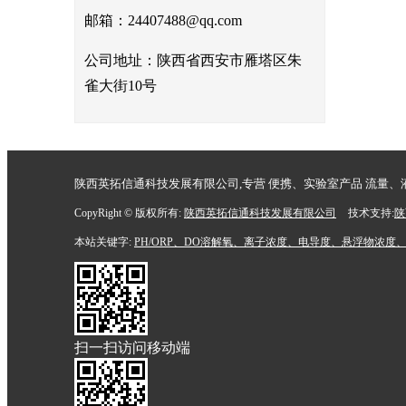
邮箱：24407488@qq.com
公司地址：陕西省西安市雁塔区朱
雀大街10号
陕西英拓信通科技发展有限公司,专营 便携、实验室产品 流量、液位
CopyRight © 版权所有:
陕西英拓信通科技发展有限公司
技术支持:
陕
本站关键字:
PH/ORP、DO溶解氧、离子浓度、电导度、悬浮物浓
扫一扫访问移动端