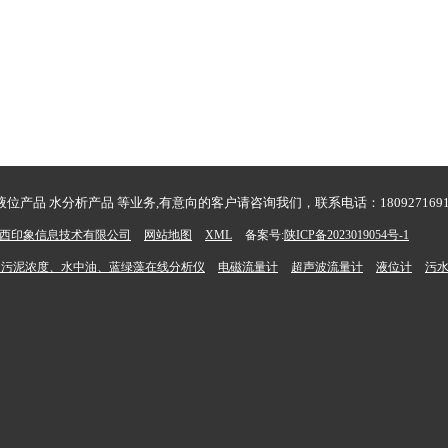
产品 水分析产品 等业务,有意向的客户请咨询我们，联系电话：1809271691
西印象信息技术有限公司
网站地图
XML
备案号:
陕ICP备2023019054号-1
度、污泥浓度、水中油、蓝绿藻在线分析仪
电磁流量计
超声波流量计
液位计
污