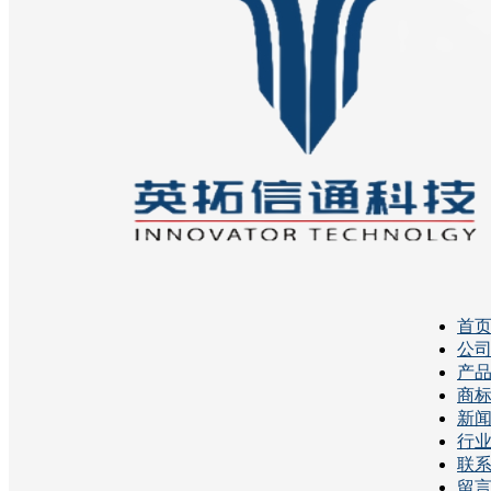
首
公
产
商
新
行
联
留