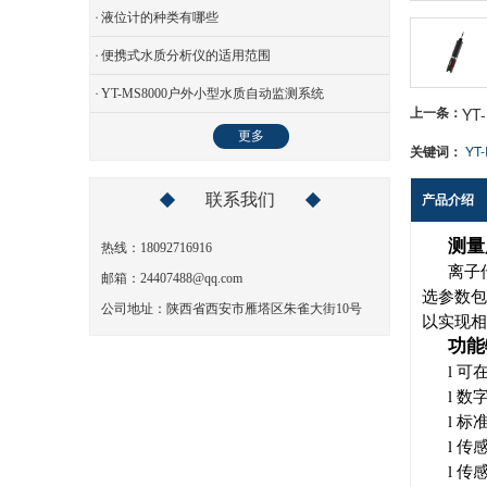
液位计的种类有哪些
- YT-DO700荧光法溶解氧在线分析仪
便携式水质分析仪的适用范围
- YT-EC500电导率在线分析仪
YT-MS8000户外小型水质自动监测系统
上一条：
YT
- YT-F800浮标水质监测系统
更多
关键词：
YT
- YT-GW1000管网水质监测系统
联系我们
产品介绍
- YT-GW2000管网水质监测系统
- YT-GW3000多参数水质监测系统
测量
热线：
18092716916
离子
邮箱：24407488@qq.com
- YT-INH3-800氨氮在线分析仪
选参数包
公司地址：陕西省西安市雁塔区朱雀大街10号
以实现相
- YT-ISE800离子在线分析仪
功能
- YT-LM600防水型多参数测控终端
l
可
l
数
- YT-MS8000户外小型水质自动监测系统
l
标
l
传
- YT-MU1000多参数在线分析仪
l
传感