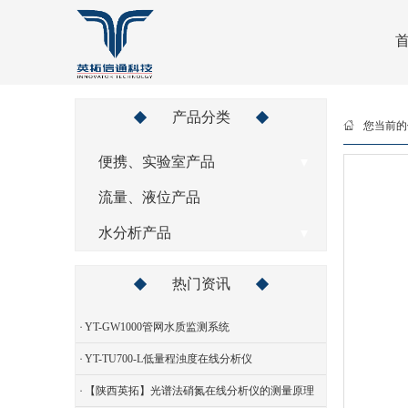
产品分类
您当前的
便携、实验室产品
- YT-M3008多波长便携比色计
流量、液位产品
- YT-MI600便携式水质分析仪
水分析产品
- YT-MP301便携一体多参数分析仪
- YT-MU60单/双通道控制器
热门资讯
- YT-CL801比色法余氯、总余氯在线分析仪
YT-GW1000管网水质监测系统
- YT-DCL400恒电压法余氯二氧化氯在线分析仪
YT-TU700-L低量程浊度在线分析仪
- YT-DCL600膜法余氯、总余氯、二氧化氯在线分析仪
【陕西英拓】光谱法硝氮在线分析仪的测量原理
- YT-DO600荧光法溶解氧在线分析仪