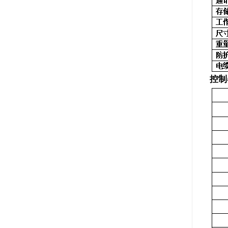
- YT-Y800叶绿素在线分析仪
- YT-Z800蓝绿藻、藻密度在线分析仪
控制